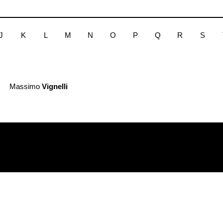
J
K
L
M
N
O
P
Q
R
S
Massimo
Vignelli