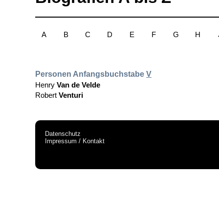
A
B
C
D
E
F
G
H
Personen Anfangsbuchstabe
V
Henry
Van de Velde
Robert
Venturi
Datenschutz
Impressum / Kontakt