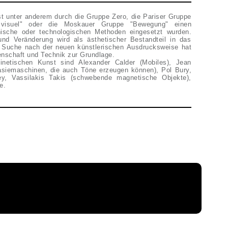
st unter anderem durch die Gruppe Zero, die Pariser Gruppe
visuel" oder die Moskauer Gruppe "Bewegung" einen
sche oder technologischen Methoden eingesetzt wurden.
d Veränderung wird als ästhetischer Bestandteil in das
e Suche nach der neuen künstlerischen Ausdrucksweise hat
enschaft und Technik zur Grundlage.
Kinetischen Kunst sind Alexander Calder (Mobiles), Jean
tasiemaschinen, die auch Töne erzeugen können), Pol Bury,
ey, Vassilakis Takis (schwebende magnetische Objekte),
e.