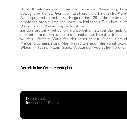
Unter Kinetik versteht man die Lehre der Bewegung, kin
bewegliche Kunst. Genauer lässt sich die kinetische Kuns
Anfänge sind bereits zu Beginn des 20 Jahrhunderts z
empfängt starke Impulse vom italienischen Futurismus d
Dynamik und Bewegung bedacht war.
Zu den ersten kinetischen Kunstwerken zählen die mobil
die unter anderem auch als "kinetische Konstruktionen"
wurden. Weitere Vorläufer der kinetischen Kunst sind 
Marcel Duchamps und Man Rays, wie auch die konstruktivi
Wladimir Tatlin, Naum Gabo, Alexander Rodtschenko und 
Derzeit keine Objekte verfügbar
Datenschutz
Impressum / Kontakt