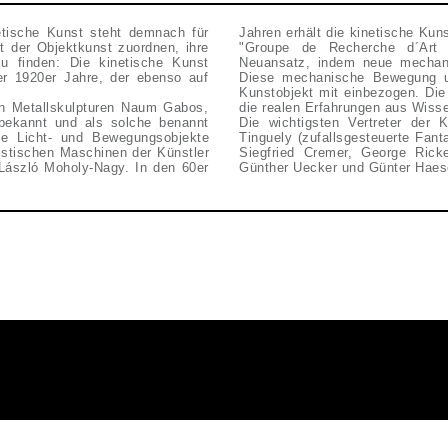
etische Kunst steht demnach für
Jahren erhält die kinetische Kun
t der Objektkunst zuordnen, ihre
"Groupe de Recherche d´Art 
u finden: Die kinetische Kunst
Neuansatz, indem neue mechani
er 1920er Jahre, der ebenso auf
Diese mechanische Bewegung un
Kunstobjekt mit einbezogen. Di
en Metallskulpturen Naum Gabos,
die realen Erfahrungen aus Wiss
 bekannt und als solche benannt
Die wichtigsten Vertreter der 
die Licht- und Bewegungsobjekte
Tinguely (zufallsgesteuerte Fan
stischen Maschinen der Künstler
Siegfried Cremer, George Rick
László Moholy-Nagy. In den 60er
Günther Uecker und Günter Haes