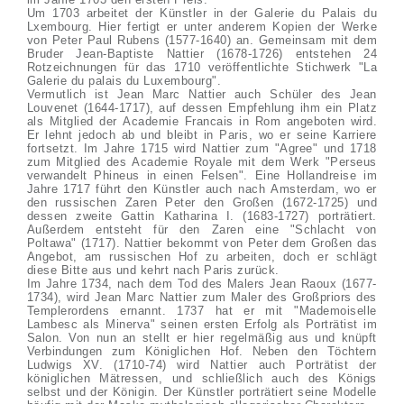
Um 1703 arbeitet der Künstler in der Galerie du Palais du
Lxembourg. Hier fertigt er unter anderem Kopien der Werke
von Peter Paul Rubens (1577-1640) an. Gemeinsam mit dem
Bruder Jean-Baptiste Nattier (1678-1726) entstehen 24
Rotzeichnungen für das 1710 veröffentlichte Stichwerk "La
Galerie du palais du Luxembourg".
Vermutlich ist Jean Marc Nattier auch Schüler des Jean
Louvenet (1644-1717), auf dessen Empfehlung ihm ein Platz
als Mitglied der Academie Francais in Rom angeboten wird.
Er lehnt jedoch ab und bleibt in Paris, wo er seine Karriere
fortsetzt. Im Jahre 1715 wird Nattier zum "Agree" und 1718
zum Mitglied des Academie Royale mit dem Werk "Perseus
verwandelt Phineus in einen Felsen". Eine Hollandreise im
Jahre 1717 führt den Künstler auch nach Amsterdam, wo er
den russischen Zaren Peter den Großen (1672-1725) und
dessen zweite Gattin Katharina I. (1683-1727) porträtiert.
Außerdem entsteht für den Zaren eine "Schlacht von
Poltawa" (1717). Nattier bekommt von Peter dem Großen das
Angebot, am russischen Hof zu arbeiten, doch er schlägt
diese Bitte aus und kehrt nach Paris zurück.
Im Jahre 1734, nach dem Tod des Malers Jean Raoux (1677-
1734), wird Jean Marc Nattier zum Maler des Großpriors des
Templerordens ernannt. 1737 hat er mit "Mademoiselle
Lambesc als Minerva" seinen ersten Erfolg als Porträtist im
Salon. Von nun an stellt er hier regelmäßig aus und knüpft
Verbindungen zum Königlichen Hof. Neben den Töchtern
Ludwigs XV. (1710-74) wird Nattier auch Porträtist der
königlichen Mätressen, und schließlich auch des Königs
selbst und der Königin. Der Künstler porträtiert seine Modelle